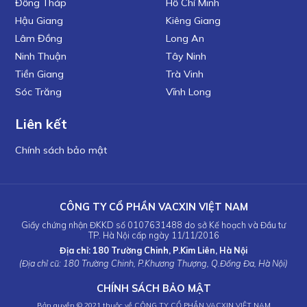
Đồng Tháp
Hồ Chí Minh
Hậu Giang
Kiêng Giang
Lâm Đồng
Long An
Ninh Thuận
Tây Ninh
Tiền Giang
Trà Vinh
Sóc Trăng
Vĩnh Long
Liên kết
Chính sách bảo mật
CÔNG TY CỔ PHẦN VACXIN VIỆT NAM
Giấy chứng nhận ĐKKD số 0107631488 do sở Kế hoạch và Đầu tư
TP. Hà Nội cấp ngày 11/11/2016
Địa chỉ: 180 Trường Chinh, P.Kim Liên, Hà Nội
(Địa chỉ cũ: 180 Trường Chinh, P.Khương Thượng, Q.Đống Đa, Hà Nội)
CHÍNH SÁCH BẢO MẬT
Bản quyền © 2021 thuộc về CÔNG TY CỔ PHẦN VACXIN VIỆT NAM