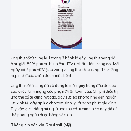
Ung thư cổ tử cung là 1 trong 3 bệnh lý gây ung thư hàng đầu
ở nữ giới. 80% phụ nữ bị nhiễm HPV ít nhất 1 lần trong đời. Mỗi
ngày có 7 phụ nữ Việt tử vong vì ung thư cổ tử cung, 14 trường
hợp mới được chẩn đoán mắc bệnh.
Ung thư cổ tử cung đã và đang là mối nguy hàng đầu đe dọa
sức khỏe, tính mạng của phụ nữ trên toàn cầu. Chi phí điều trị
ung thư cổ tử cung rất cao, gây sức ép không nhỏ đến nguồn
lực kinh tế, gây áp lực cho tâm sinh lý và hạnh phúc gia đình.
Tuy vậy, điều đáng mừng là ung thư cổ tử cung hiện nay đã có
thể phòng ngừa được bằng vắc xin.
Thông tin vắc xin Gardasil (Mỹ)