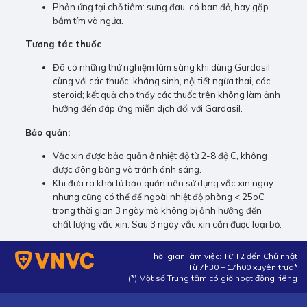
Phản ứng tại chỗ tiêm: sưng đau, có ban đỏ, hay gặp
bầm tím và ngứa.
Tương tác thuốc
Đã có những thử nghiệm lâm sàng khi dùng Gardasil
cùng với các thuốc: kháng sinh, nội tiết ngừa thai, các
steroid; kết quả cho thấy các thuốc trên không làm ảnh
hưởng đến đáp ứng miễn dịch đối với Gardasil.
Bảo quản:
Vắc xin được bảo quản ở nhiệt độ từ 2-8 độ C, không
được đông băng và tránh ánh sáng.
Khi đưa ra khỏi tủ bảo quản nên sử dụng vắc xin ngay
nhưng cũng có thể để ngoài nhiệt độ phòng < 25oC
trong thời gian 3 ngày mà không bị ảnh hưởng đến
chất lượng vắc xin. Sau 3 ngày vắc xin cần được loại bỏ.
Thời gian làm việc: Từ T2 đến Chủ nhật
Từ 7h30 – 17h00 xuyên trưa*
(*) Một số Trung tâm có giờ hoạt động riêng