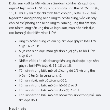
Được sản xuất tại Mỹ, vắc xin Gardasil có khả năng phòng
ngừa 4 tuýp virus HPV nguy cơ cao gây ung thư cổ tử cung (6,
11, 16 và 18) và được chỉ định tiêm cho phụ nữ từ 9 - 26 tuổi.
Ngoài tác dụng phòng bệnh ung thư cổ tử cung, vắc xin này
còn có thể phòng các bệnh ung thư âm hộ, ung thư âm đạo,
các tổn thương tiền ung thư và loạn sản, mụn cóc sinh dục,
các bệnh lý do nhiễm virus HPV.
Ung thư cổ tử cung và âm hộ, âm đạo gây ra bởi HPV
tuýp 16 và 18.
Mụn cóc sinh dục (mào gà sinh dục) gây ra bởi HPV
tuýp 6 và 11.
Nhiễm và bị các tổn thương tiền ung thư hoặc loạn sản
gây ra bởi HPV tuýp 6, 11, 16 và 18.
Tân sinh trong biểu mô cổ tử cung độ 2/3 và ung thư
biểu mô tuyến tử cung tại chỗ.
Tân sinh biểu mô cổ tử cung độ 1.
Tân sinh trong biểu mô âm hộ độ 2 và 3.
Tân sinh trong biểu mô âm đạo độ 2 và 3.
Tân sinh trong biểu mô âm hộ và tân sinh trong biểu mô
âm đạo độ 1.
Nguồn gốc