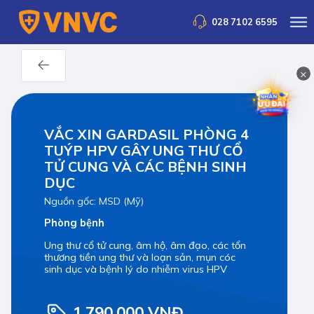
028 7102 6595
×
VẮC XIN GARDASIL PHÒNG 4
TUÝP HPV GÂY UNG THƯ CỔ
TỬ CUNG VÀ CÁC BỆNH SINH
DỤC
Nguồn gốc: MSD (Mỹ)
Phòng bệnh
Ung thư cổ tử cung, âm hộ, âm đạo, các tổn
thương tiền ung thư và loạn sản, mụn cóc
sinh dục và bệnh lý do nhiễm virus HPV
1,790,000 VNĐ