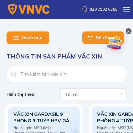
028 7102 6595
×
Danh mục
Đã chọn (0)
THÔNG TIN SẢN PHẨM VẮC XIN
Hiển thị theo
VẮC XIN GARDASIL 9
VẮC XIN GARD
PHÒNG 9 TUÝP HPV GÂY
PHÒNG 4 TUÝP
UNG THƯ CỔ TỬ CUNG
UNG THƯ CỔ 
Nguồn gốc: MSD (Mỹ)
Nguồn gốc: MSD 
Ung thư cổ tử cung, âm hộ, âm
Ung thư cổ tử cung,