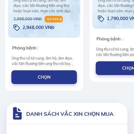
VÀ CÁC BỆNH SINH DỤC
VÀ CÁC BỆNH 
đạo, các tổn thương tiền ung thư
đạo, các tổn thương 
hoặc loạn sản, mụn cóc sinh dục
hoặc loạn sản, mụn 
và các bệnh lý do nhiễm HPV
và các bệnh lý do n
1,790,000 V
2,998,000 VNĐ
-50.000 ₫
2,948,000 VNĐ
Phòng bệnh :
Phòng bệnh :
Ung thư cổ tử cung, â
các tổn thương tiền u
Ung thư cổ tử cung, âm hộ, âm đạo,
sản, mụn cóc sinh dục
các tổn thương tiền ung thư và loạn
do nhiễm virus HPV
CHỌ
sản, mụn cóc sinh dục và bệnh lý
do nhiễm virus HPV
CHỌN
DANH SÁCH VẮC XIN CHỌN MUA