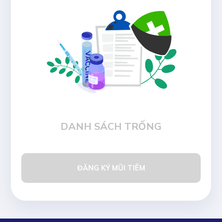
DANH SÁCH TRỐNG
ĐĂNG KÝ MŨI TIÊM