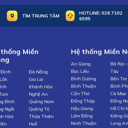
HOTLINE:
028 7102
TÌM TRUNG TÂM
6595
 thống Miền
Hệ thống Miền 
ung
An Giang
Bà Rịa 
Bạc Liêu
Tàu
 Định
Đà Nẵng
Bình Dương
Bến Tre
Lắk
Gia Lai
Bình Thuận
Bình Ph
ĩnh
Khánh Hòa
Cần Thơ
Cà Mau
 Tum
Nghệ An
Đồng Tháp
Đồng Na
g Bình
Quảng Nam
Hậu Giang
Hồ Chí 
g Ngãi
Quảng Trị
Lâm Đồng
Kiêng G
nh Hóa
Thừa Thiên
Ninh Thuận
Long A
Yên
Huế