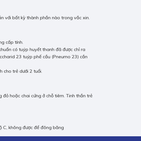
n với bất kỳ thành phần nào trong vắc xin.
g cấp tính.
 khuẩn có tuýp huyết thanh đã được chỉ ra
saccharid 23 tuýp phế cầu (Pneumo 23) cần
h cho trẻ dưới 2 tuổi.
 đỏ hoặc chai cứng ở chỗ tiêm. Tinh thần trẻ
độ C, không được để đông băng