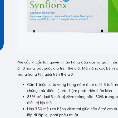
Phế cầu khuẩn là nguyên nhân hàng đầu gây ra gánh nặng
lớn ở hàng loạt quốc gia trên thế giới. Mỗi năm, các bện
mạng hàng tỷ người trên thế giới:
Gần 1 triệu ca tử vong hàng năm ở trẻ dưới 5 tuổi, 
chứng: mù, điếc, liệt và chậm phát triển thần kinh…
83% trẻ dưới 3 tuổi bị viêm màng não, 50% trong s
điều trị kịp thời
Hơn 350 triệu ca bệnh viêm tai giữa cấp ở trẻ em dướ
lặp đi lặp lại, phải phẫu thuật.