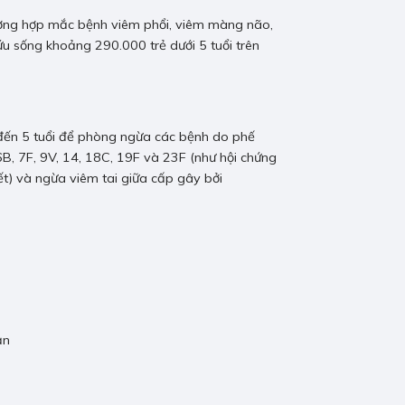
rường hợp mắc bệnh viêm phổi, viêm màng não,
u sống khoảng 290.000 trẻ dưới 5 tuổi trên
n đến 5 tuổi để phòng ngừa các bệnh do phế
B, 7F, 9V, 14, 18C, 19F và 23F (như hội chứng
t) và ngừa viêm tai giữa cấp gây bởi
ản