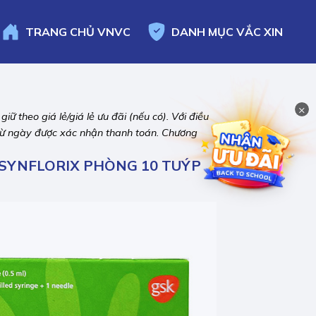
TRANG CHỦ
VNVC
DANH MỤC
VẮC XIN
×
ữ theo giá lẻ/giá lẻ ưu đãi (nếu có). Với điều
ể từ ngày được xác nhận thanh toán. Chương
N SYNFLORIX PHÒNG 10 TUÝP