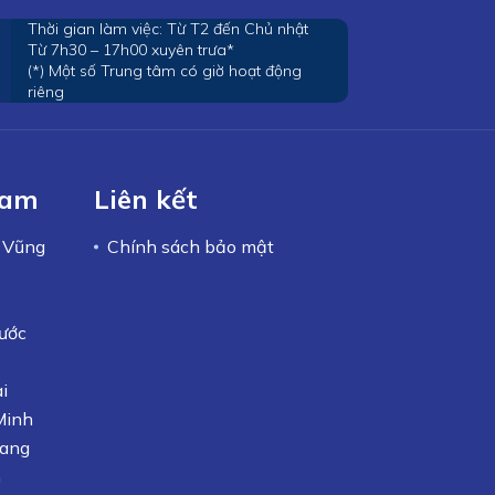
Thời gian làm việc: Từ T2 đến Chủ nhật
Từ 7h30 – 17h00 xuyên trưa*
(*) Một số Trung tâm có giờ hoạt động
riêng
Nam
Liên kết
– Vũng
Chính sách bảo mật
ước
i
Minh
iang
n