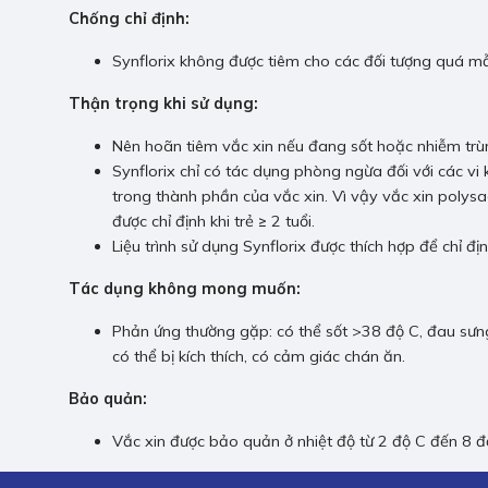
Chống chỉ định:
Synflorix không được tiêm cho các đối tượng quá mẫ
Thận trọng khi sử dụng:
Nên hoãn tiêm vắc xin nếu đang sốt hoặc nhiễm trùn
Synflorix chỉ có tác dụng phòng ngừa đối với các vi
trong thành phần của vắc xin. Vì vậy vắc xin poly
được chỉ định khi trẻ ≥ 2 tuổi.
Liệu trình sử dụng Synflorix được thích hợp để chỉ địn
Tác dụng không mong muốn:
Phản ứng thường gặp: có thể sốt >38 độ C, đau sưng
có thể bị kích thích, có cảm giác chán ăn.
Bảo quản:
Vắc xin được bảo quản ở nhiệt độ từ 2 độ C đến 8 