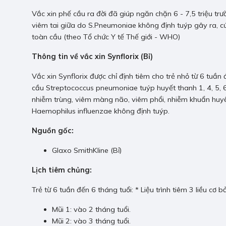
Vắc xin phế cầu ra đời đã giúp ngăn chặn 6 - 7,5 triệu t
viêm tai giữa do S.Pneumoniae không định tuýp gây ra, cứ
toàn cầu (theo Tổ chức Y tế Thế giới - WHO)
Thông tin về vắc xin Synflorix (Bỉ)
Vắc xin Synflorix được chỉ định tiêm cho trẻ nhỏ từ 6 tuầ
cầu Streptococcus pneumoniae tuýp huyết thanh 1, 4, 5, 6
nhiễm trùng, viêm màng não, viêm phổi, nhiễm khuẩn huyế
Haemophilus influenzae không định tuýp.
Nguồn gốc:
Glaxo SmithKline (Bỉ)
Lịch tiêm chủng:
Trẻ từ 6 tuần đến 6 tháng tuổi: * Liệu trình tiêm 3 liều cơ b
Mũi 1: vào 2 tháng tuổi.
Mũi 2: vào 3 tháng tuổi.