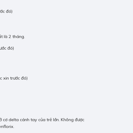
ước đó)
t là 2 tháng.
ước đó)
 xin trước đó)
ở cơ delta cánh tay của trẻ lớn. Không được
nflorix.