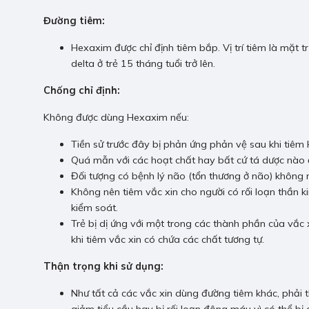
Đường tiêm:
Hexaxim được chỉ định tiêm bắp. Vị trí tiêm là mặt t
delta ở trẻ 15 tháng tuổi trở lên.
Chống chỉ định:
Không được dùng Hexaxim nếu:
Tiền sử trước đây bị phản ứng phản vệ sau khi tiê
Quá mẫn với các hoạt chất hay bất cứ tá dược nào đ
Đối tượng có bệnh lý não (tổn thương ở não) không 
Không nên tiêm vắc xin cho người có rối loạn thần 
kiểm soát.
Trẻ bị dị ứng với một trong các thành phần của vắc
khi tiêm vắc xin có chứa các chất tương tự.
Thận trọng khi sử dụng:
Như tất cả các vắc xin dùng đường tiêm khác, phải t