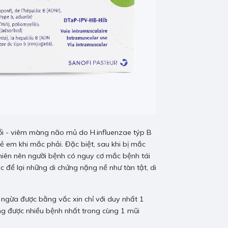
hổi - viêm màng não mủ do H.influenzae týp B
rẻ em khi mắc phải. Đặc biệt, sau khi bị mắc
nhiên nên người bệnh có nguy cơ mắc bệnh tái
c để lại những di chứng nặng nề như tàn tật, di
ngừa được bằng vắc xin chỉ với duy nhất 1
òng được nhiều bệnh nhất trong cùng 1 mũi