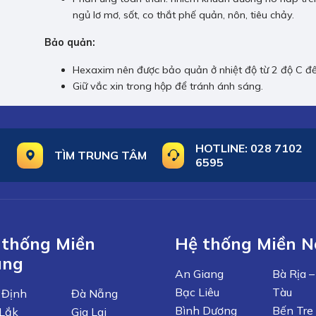
ngủ lơ mơ, sốt, co thắt phế quản, nôn, tiêu chảy.
Bảo quản:
Hexaxim nên được bảo quản ở nhiệt độ từ 2 độ C đ
Giữ vắc xin trong hộp để tránh ánh sáng.
HOTLINE:
028 7102
TÌM TRUNG TÂM
6595
 thống Miền
Hệ thống Miền 
ung
An Giang
Bà Rịa 
Bạc Liêu
Tàu
 Định
Đà Nẵng
Bình Dương
Bến Tre
Lắk
Gia Lai