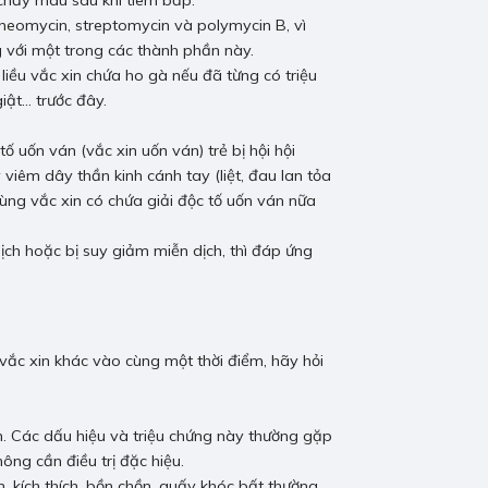
 chảy máu sau khi tiêm bắp.
 neomycin, streptomycin và polymycin B, vì
ng với một trong các thành phần này.
liều vắc xin chứa ho gà nếu đã từng có triệu
iật… trước đây.
tố uốn ván (vắc xin uốn ván) trẻ bị hội hội
 viêm dây thần kinh cánh tay (liệt, đau lan tỏa
 dùng vắc xin có chứa giải độc tố uốn ván nữa
ịch hoặc bị suy giảm miễn dịch, thì đáp ứng
ắc xin khác vào cùng một thời điểm, hãy hỏi
êm. Các dấu hiệu và triệu chứng này thường gặp
ông cần điều trị đặc hiệu.
 kích thích, bồn chồn, quấy khóc bất thường,