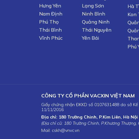
Hưng Yên
Lạng Sơn
Hà T
Nam Định
Ninh Bình
Kon
Phú Thọ
Quảng Ninh
Quản
Thái Bình
Thái Nguyên
Quản
Vĩnh Phúc
Yên Bái
Tha
Phú 
CÔNG TY CỔ PHẦN VACXIN VIỆT NAM
Giấy chứng nhận ĐKKD số 0107631488 do sở Kế 
11/11/2016
Địa chỉ: 180 Trường Chinh, P.Kim Liên, Hà Nội
(Địa chỉ cũ: 180 Trường Chinh, P.Khương Thượng,
Mail: cskh@vnvc.vn