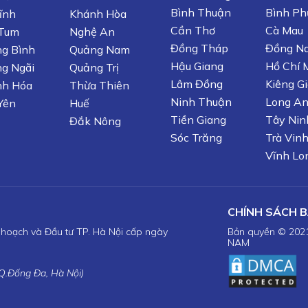
Bình Thuận
Bình Ph
ĩnh
Khánh Hòa
Cần Thơ
Cà Mau
 Tum
Nghệ An
Đồng Tháp
Đồng Na
g Bình
Quảng Nam
Hậu Giang
Hồ Chí 
g Ngãi
Quảng Trị
Lâm Đồng
Kiêng G
nh Hóa
Thừa Thiên
Ninh Thuận
Long A
Yên
Huế
Tiền Giang
Tây Nin
Đắk Nông
Sóc Trăng
Trà Vin
Vĩnh Lo
CHÍNH SÁCH 
hoạch và Đầu tư TP. Hà Nội cấp ngày
Bản quyền © 202
NAM
 Q.Đống Đa, Hà Nội)