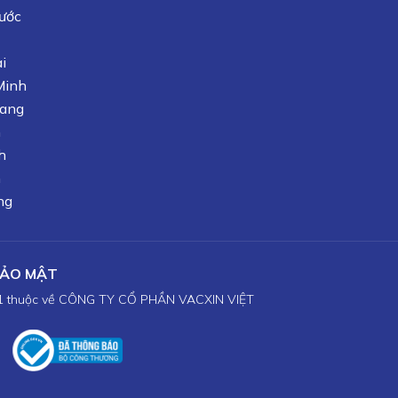
ước
i
Minh
iang
n
h
h
ng
BẢO MẬT
1 thuộc về CÔNG TY CỔ PHẦN VACXIN VIỆT