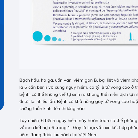
Bạch hầu, ho gà, uốn ván, viêm gan B, bại liệt và viêm p
là 6 căn bệnh vô cùng nguy hiểm, có tỷ lệ tử vong cao ở t
bệnh, cơ thể không thể tự sinh ra kháng thể miễn dịch tự 
đi tái lại nhiều lần. Bệnh có khả năng gây tử vong cao hoặ
chứng thần kinh, tổn thương não…
Tuy nhiên, 6 bệnh nguy hiểm này hoàn toàn có thể phòng 
vắc xin kết hợp 6 trong 1. Đây là loại vắc xin kết hợp ph
tiêm, đang được lưu hành tại Việt Nam.