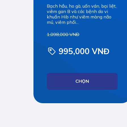
Bạch hầu, ho gà, uốn ván, bại liệt,
viêm gan B và các bệnh do vi
khuẩn Hib như viêm màng não
mủ, viêm phổi...
1,098,000 VNĐ
995,000 VNĐ
CHỌN