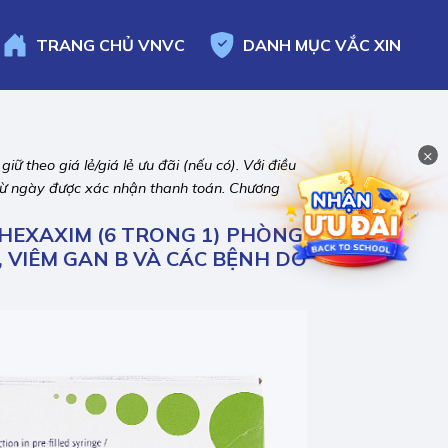
TRANG CHỦ
VNVC
DANH MỤC
VẮC XIN
×
ữ theo giá lẻ/giá lẻ ưu đãi (nếu có). Với điều
ể từ ngày được xác nhận thanh toán. Chương
 HEXAXIM (6 TRONG 1) PHÒNG
T, VIÊM GAN B VÀ CÁC BỆNH DO