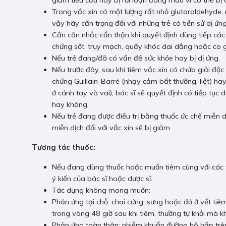
giảm tiểu cầu hay bị rối loạn đông máu vì có thể bị
Trong vắc xin có một lượng rất nhỏ glutaraldehyde,
vậy hãy cẩn trọng đối với những trẻ có tiền sử dị ứ
Cần cân nhắc cẩn thận khi quyết định dùng tiếp các 
chứng sốt, trụy mạch, quấy khóc dai dẳng hoặc co g
Nếu trẻ đang/đã có vấn đề sức khỏe hay bị dị ứng.
Nếu trước đây, sau khi tiêm vắc xin có chứa giải độc 
chứng Guillain-Barré (nhạy cảm bất thường, liệt) hay
ở cánh tay và vai), bác sĩ sẽ quyết định có tiếp tục
hay không.
Nếu trẻ đang được điều trị bằng thuốc ức chế miễn d
miễn dịch đối với vắc xin sẽ bị giảm.
Tương tác thuốc:
Nếu đang dùng thuốc hoặc muốn tiêm cùng với các v
ý kiến của bác sĩ hoặc dược sĩ.
Tác dụng không mong muốn:
Phản ứng tại chỗ: chai cứng, sưng hoặc đỏ ở vết ti
trong vòng 48 giờ sau khi tiêm, thường tự khỏi mà kh
Phản ứng toàn thân: nhiễm khuẩn đường hô hấp trên,