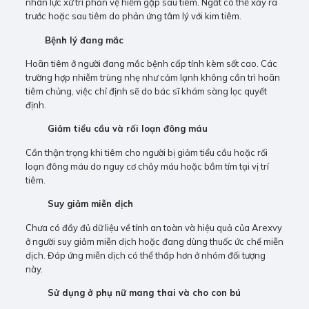
nhân lực xử trí phản vệ hiếm gặp sau tiêm. Ngất có thể xảy ra
trước hoặc sau tiêm do phản ứng tâm lý với kim tiêm.
Bệnh lý đang mắc
Hoãn tiêm ở người đang mắc bệnh cấp tính kèm sốt cao. Các
trường hợp nhiễm trùng nhẹ như cảm lạnh không cần trì hoãn
tiêm chủng, việc chỉ định sẽ do bác sĩ khám sàng lọc quyết
định.
Giảm tiểu cầu và rối loạn đông máu
Cần thận trọng khi tiêm cho người bị giảm tiểu cầu hoặc rối
loạn đông máu do nguy cơ chảy máu hoặc bầm tím tại vị trí
tiêm.
Suy giảm miễn dịch
Chưa có đầy đủ dữ liệu về tính an toàn và hiệu quả của Arexvy
ở người suy giảm miễn dịch hoặc đang dùng thuốc ức chế miễn
dịch. Đáp ứng miễn dịch có thể thấp hơn ở nhóm đối tượng
này.
Sử dụng ở phụ nữ mang thai và cho con bú