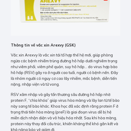
Thông tin về vắc xin Arexvy (GSK)
Vắc xin Arexvy là vắc xin tái tổ hợp thế hệ mới, giúp phòng
ngừa các bệnh nhiễm trùng đường hô hấp dưới nghiêm trọng
như viêm phổi, viêm phế quản, suy hô hấp… do virus hợp bào
hô hấp (RSV) gây ra ở người cao tuổi, người có bệnh nền. Đây
là nhóm người có nguy cơ cao lây nhiễm, mắc bệnh, diễn tiến
nặng, nhập viện và tử vong.
RSV xâm nhập và gây tổn thương sâu đường hô hấp nhờ
protein F, “chìa khóa” giúp virus hòa màng và lây lan từ tế bào
này sang tế bào khác. Khoa học đã xác định rằng protein F ở
trạng thái tiền hòa màng (preF) là giai đoạn virus dễ bị hệ
miễn dịch nhận diện và vô hiệu hóa nhất. Sau khi hòa màng,
protein này thay đổi cấu trúc, khiến kháng thể khó gắn kết và
khả năng bảo vệ giảm đi.