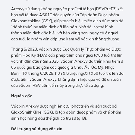
Arexvy sử dụng kháng nguyên preF tái tổ hợp (RSVPreF3) kết
hợp với tá dược AS01E độc quyền của Tập đoàn Dược phẩm
Glaxosmithkline (GSK), giúp tạo tín hiệu miễn dịch đủ mạnh để
“đánh thức” hệ miễn dịch đã lão hóa. Nhờ đó, cơ thể hình
thành miễn dịch đặc hiệu và bền vững hơn, ngay cả ở người
cao tuổi, là nhóm vốn đáp ứng kém với vắc xin thông thường.
Tháng 5/2023, vắc xin được Cục Quản lý Thực phẩm và Dược
phẩm Hoa Kỳ (FDA) cấp phép tiêm cho người từ 60 tuổi trở lên
và tính đến đầu năm 2025, vắc xin Arexvy đã triển khai tiêm ở
65 quốc gia bao gồm các quốc gia Châu Âu, Úc, Mỹ, Nhật
Bản… Tới tháng 6/2025, hơn 9,8 triệu người từ 60 tuổi trở lên đã
được tiêm vắc xin Arexvy, khẳng định hiệu quả và độ an toàn
của vắc xin RSV tiên tiến này trong thực tế sử dụng.
Nguồn gốc
Vắc xin Arexvy được nghiên cứu, phát triển và sản xuất bởi
GlaxoSmithKline (GSK), là tập đoàn dược phẩm và chế phẩm
sinh học hàng đầu thế giới, có trụ sở tại Bỉ.
Đối tượng sử dụng vắc xin