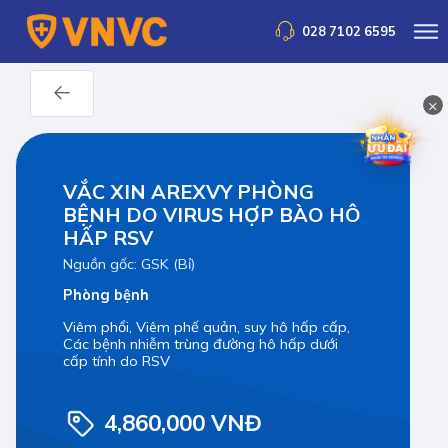
028 7102 6595
×
VẮC XIN AREXVY PHÒNG
BỆNH DO VIRUS HỢP BÀO HÔ
HẤP RSV
Nguồn gốc: GSK (Bỉ)
Phòng bệnh
Viêm phổi, Viêm phế quản, suy hô hấp cấp,
Các bệnh nhiễm trùng đường hô hấp dưới
cấp tính do RSV
4,860,000 VNĐ