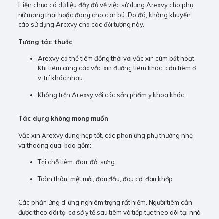
Hiện chưa có dữ liệu đầy đủ về việc sử dụng Arexvy cho phụ
nữ mang thai hoặc đang cho con bú. Do đó, không khuyến
cáo sử dụng Arexvy cho các đối tượng này.
Tương tác thuốc
Arexvy có thể tiêm đồng thời với vắc xin cúm bất hoạt.
Khi tiêm cùng các vắc xin đường tiêm khác, cần tiêm ở
vị trí khác nhau.
Không trộn Arexvy với các sản phẩm y khoa khác.
Tác dụng không mong muốn
Vắc xin Arexvy dung nạp tốt, các phản ứng phụ thường nhẹ
và thoáng qua, bao gồm:
Tại chỗ tiêm: đau, đỏ, sưng
Toàn thân: mệt mỏi, đau đầu, đau cơ, đau khớp
Các phản ứng dị ứng nghiêm trọng rất hiếm. Người tiêm cần
được theo dõi tại cơ sở y tế sau tiêm và tiếp tục theo dõi tại nhà