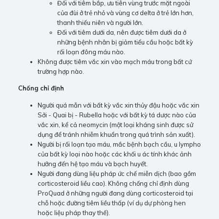
Đối với tiêm bắp, ưu tiên vùng trước mặt ngoài
của đùi ở trẻ nhỏ và vùng cơ delta ở trẻ lớn hơn,
thanh thiếu niên và người lớn.
Đối với tiêm dưới da, nên được tiêm dưới da ở
những bệnh nhân bị giảm tiểu cầu hoặc bất kỳ
rối loạn đông máu nào.
Không được tiêm vắc xin vào mạch máu trong bất cứ
trường hợp nào.
Chống chỉ định
Người quá mẫn với bất kỳ vắc xin thủy đậu hoặc vắc xin
Sởi - Quai bị - Rubella hoặc với bất kỳ tá dược nào của
vắc xin, kể cả neomycin (một loại kháng sinh được sử
dụng để tránh nhiễm khuẩn trong quá trình sản xuất).
Người bị rối loạn tạo máu, mắc bệnh bạch cầu, u lympho
của bất kỳ loại nào hoặc các khối u ác tính khác ảnh
hưởng đến hệ tạo máu và bạch huyết.
Người đang dùng liệu pháp ức chế miễn dịch (bao gồm
corticosteroid liều cao). Không chống chỉ định dùng
ProQuad ở những người đang dùng corticosteroid tại
chỗ hoặc đường tiêm liều thấp (ví dụ dự phòng hen
hoặc liệu pháp thay thế).