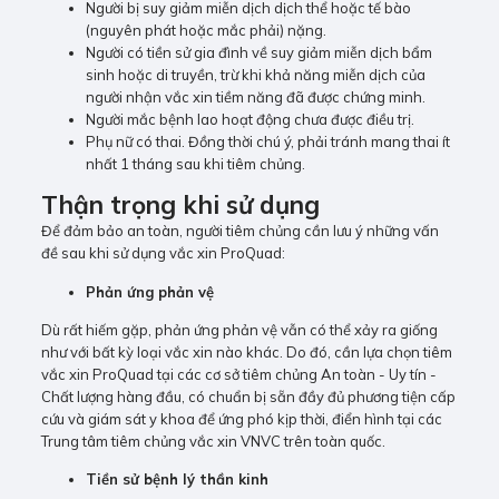
Người bị suy giảm miễn dịch dịch thể hoặc tế bào
(nguyên phát hoặc mắc phải) nặng.
Người có tiền sử gia đình về suy giảm miễn dịch bẩm
sinh hoặc di truyền, trừ khi khả năng miễn dịch của
người nhận vắc xin tiềm năng đã được chứng minh.
Người mắc bệnh lao hoạt động chưa được điều trị.
Phụ nữ có thai. Đồng thời chú ý, phải tránh mang thai ít
nhất 1 tháng sau khi tiêm chủng.
Thận trọng khi sử dụng
Để đảm bảo an toàn, người tiêm chủng cần lưu ý những vấn
đề sau khi sử dụng vắc xin ProQuad:
Phản ứng phản vệ
Dù rất hiếm gặp, phản ứng phản vệ vẫn có thể xảy ra giống
như với bất kỳ loại vắc xin nào khác. Do đó, cần lựa chọn tiêm
vắc xin ProQuad tại các cơ sở tiêm chủng An toàn - Uy tín -
Chất lượng hàng đầu, có chuẩn bị sẵn đầy đủ phương tiện cấp
cứu và giám sát y khoa để ứng phó kịp thời, điển hình tại các
Trung tâm tiêm chủng vắc xin VNVC trên toàn quốc.
Tiền sử bệnh lý thần kinh