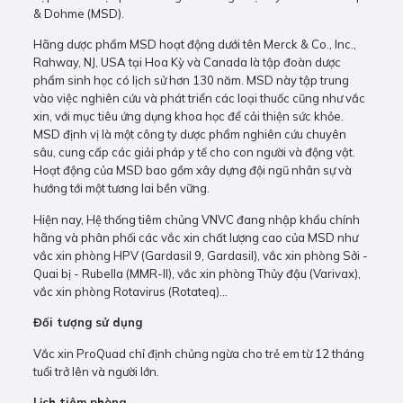
& Dohme (MSD).
Hãng dược phẩm MSD hoạt động dưới tên Merck & Co., Inc.,
Rahway, NJ, USA tại Hoa Kỳ và Canada là tập đoàn dược
phẩm sinh học có lịch sử hơn 130 năm. MSD này tập trung
vào việc nghiên cứu và phát triển các loại thuốc cũng như vắc
xin, với mục tiêu ứng dụng khoa học để cải thiện sức khỏe.
MSD định vị là một công ty dược phẩm nghiên cứu chuyên
sâu, cung cấp các giải pháp y tế cho con người và động vật.
Hoạt động của MSD bao gồm xây dựng đội ngũ nhân sự và
hướng tới một tương lai bền vững.
Hiện nay, Hệ thống tiêm chủng VNVC đang nhập khẩu chính
hãng và phân phối các vắc xin chất lượng cao của MSD như
vắc xin phòng HPV (Gardasil 9, Gardasil), vắc xin phòng Sởi -
Quai bị - Rubella (MMR-II), vắc xin phòng Thủy đậu (Varivax),
vắc xin phòng Rotavirus (Rotateq)…
Đối tượng sử dụng
Vắc xin ProQuad chỉ định chủng ngừa cho trẻ em từ 12 tháng
tuổi trở lên và người lớn.
Lịch tiêm phòng