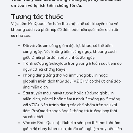
an toàn và lợi ích tiêm chủng tối ưu.
Tương tác thuốc
Việc tiêm ProQuad cần tuân thủ chặt chẽ các khuyến cáo về
khoảng cách và phối hợp để đảm bảo hiệu quả miễn dịch tối
ưu như sau:
Đối với vắc xin sống giảm độc lực khác, có thể tiêm
cùng ngày; Nếu không tiêm cùng ngày, khoảng cách
giữa 2 mũi phải đảm bảo ít nhất 28 ngày.
Tránh sử dụng Salicylate trong vòng 6 tuần sau tiêm do
nguy cơ hội chứng Reye.
Không dùng đồng thời với immunoglobulin hoặc
globulin miễn dịch thủy đậu (VZIG), vì có thể ức chế đáp
ứng miễn dịch.
Sau truyền máu, huyết tương hoặc sử dụng globulin
miễn dịch, cần trì hoãn tiêm ít nhất 3 tháng (tới 5 tháng
với VZIG). Nên tránh dùng các chế phẩm trên sau khi
tiêm ProQuad trong vòng 1 tháng trừ trường hợp thật
sự cần thiết.
Vắc xin Sởi - Quai bị - Rubella sống có thể tạm thời làm
giảm độ nhạy tuberculin, do đó xét nghiệm này nên tiến