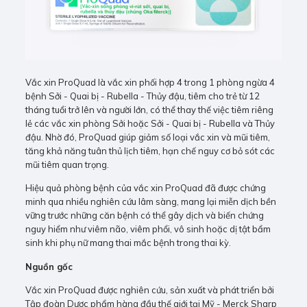
Vắc xin ProQuad là vắc xin phối hợp 4 trong 1 phòng ngừa 4
bệnh Sởi - Quai bị - Rubella - Thủy đậu, tiêm cho trẻ từ 12
tháng tuổi trở lên và người lớn, có thể thay thế việc tiêm riêng
lẻ các vắc xin phòng Sởi hoặc Sởi - Quai bị - Rubella và Thủy
đậu. Nhờ đó, ProQuad giúp giảm số loại vắc xin và mũi tiêm,
tăng khả năng tuân thủ lịch tiêm, hạn chế nguy cơ bỏ sót các
mũi tiêm quan trọng.
Hiệu quả phòng bệnh của vắc xin ProQuad đã được chứng
minh qua nhiều nghiên cứu lâm sàng, mang lại miễn dịch bền
vững trước những căn bệnh có thể gây dịch và biến chứng
nguy hiểm như viêm não, viêm phổi, vô sinh hoặc dị tật bẩm
sinh khi phụ nữ mang thai mắc bệnh trong thai kỳ.
Nguồn gốc
Vắc xin ProQuad được nghiên cứu, sản xuất và phát triển bởi
Tập đoàn Dược phẩm hàng đầu thế giới tại Mỹ - Merck Sharp