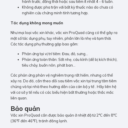
hành trước, đồng thời hoặc sau tiêm ít nhất 4 - 6 tuần.
Không được pha trộn với bất kỳ thuốc nào do chưa có
nghiên cứu chứng minh tính tương hợp.
Tác dụng không mong muốn
Như mọi loại vắc xin khác, vắc xin ProQuad cũng có thể gây ra
một số tác dụng phụ, tuy nhiên, phần lớn là nhẹ và tạm thời.
Các tác dụng phụ thường gặp bao gồm:
Phản ứng tại vị trí tiêm: Đau, đỏ, sưng…
Phản ứng toàn thân: Sốt nhẹ, cáu kỉnh (dễ bị kích thích),
tiêu chảy, buồn nôn, phát ban…
Các phản ứng phản vệ nghiêm trọng rất hiếm, nhưng có thể
xảy ra. Do đó, cần theo dõi sau tiêm vắc xin tại trung tâm tiêm
chủng và tại nhà theo hướng dẫn của cán bộ y tế . Hãy liên hệ
với cơ sở y tế nếu có các biểu hiện bất thường hoặc thắc mắc
liên quan.
Bảo quản
Vắc xin ProQuad cần được bảo quản ở nhiệt độ từ 2°C đến 8°C
(36°F đến 46°F), tránh đông lạnh.