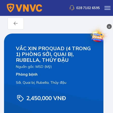
028 7102 6595
×
VẮC XIN PROQUAD (4 TRONG
1) PHÒNG SỞI, QUAI BỊ,
RUBELLA, THỦY ĐẬU
Nguồn gốc: MSD (Mỹ)
Phòng bệnh
Sởi, Quai bị, Rubella, Thủy đậu
2,450,000 VNĐ