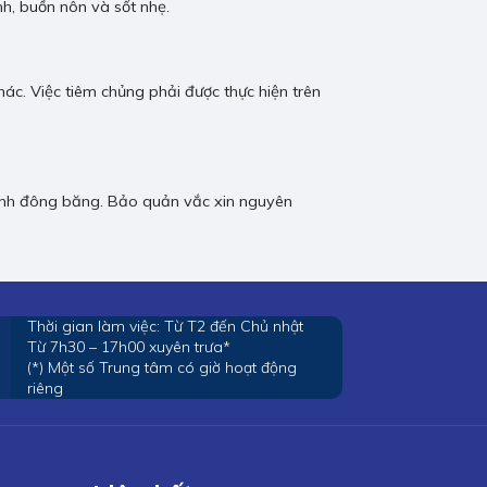
nh, buồn nôn và sốt nhẹ.
khác. Việc tiêm chủng phải được thực hiện trên
ránh đông băng. Bảo quản vắc xin nguyên
Thời gian làm việc: Từ T2 đến Chủ nhật
Từ 7h30 – 17h00 xuyên trưa*
(*) Một số Trung tâm có giờ hoạt động
riêng