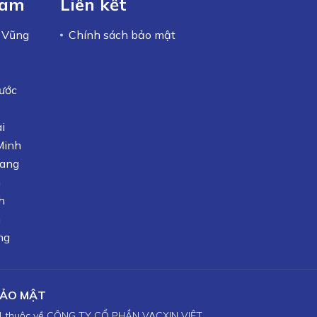
Nam
Liên kết
– Vũng
Chính sách bảo mật
ước
i
Minh
iang
n
h
h
ng
BẢO MẬT
1 thuộc về CÔNG TY CỔ PHẦN VACXIN VIỆT