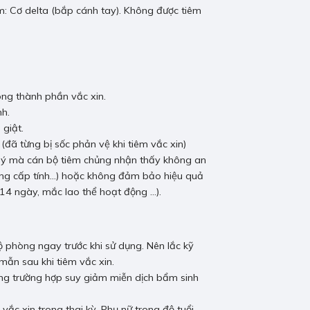
êm: Cơ delta (bắp cánh tay). Không được tiêm
ong thành phần vắc xin.
nh.
 giật.
đã từng bị sốc phản vệ khi tiêm vắc xin)
 lý mà cán bộ tiêm chủng nhận thấy không an
rùng cấp tính…) hoặc không đảm bảo hiệu quả
 14 ngày, mắc lao thể hoạt động …).
 phòng ngay trước khi sử dụng. Nên lắc kỹ
mẫn sau khi tiêm vắc xin.
ng trường hợp suy giảm miễn dịch bẩm sinh
 vắc xin trong thai kỳ. Phụ nữ trong độ tuổi