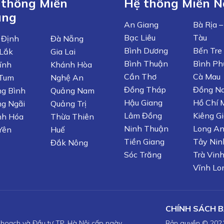
 thống Miền
Hệ thống Miền 
ung
An Giang
Bà Rịa 
Bạc Liêu
Tàu
 Định
Đà Nẵng
Bình Dương
Bến Tre
Lắk
Gia Lai
Bình Thuận
Bình Ph
ĩnh
Khánh Hòa
Cần Thơ
Cà Mau
 Tum
Nghệ An
Đồng Tháp
Đồng Na
g Bình
Quảng Nam
Hậu Giang
Hồ Chí 
g Ngãi
Quảng Trị
Lâm Đồng
Kiêng G
nh Hóa
Thừa Thiên
Ninh Thuận
Long A
Yên
Huế
Tiền Giang
Tây Nin
Đắk Nông
Sóc Trăng
Trà Vin
Vĩnh Lo
CHÍNH SÁCH 
hoạch và Đầu tư TP. Hà Nội cấp ngày
Bản quyền © 202