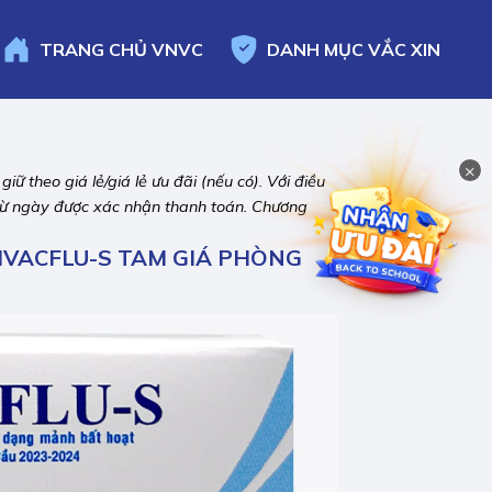
TRANG CHỦ
VNVC
DANH MỤC
VẮC XIN
×
ữ theo giá lẻ/giá lẻ ưu đãi (nếu có). Với điều
ể từ ngày được xác nhận thanh toán. Chương
 IVACFLU-S TAM GIÁ PHÒNG