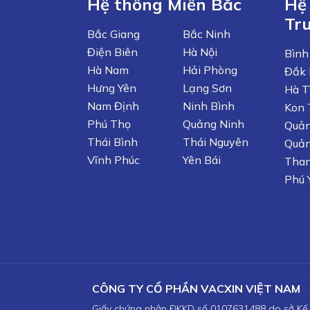
Hệ thống Miền Bắc
Hệ
Tr
Bắc Giang
Bắc Ninh
Điện Biên
Hà Nội
Bình
Hà Nam
Hải Phòng
Đắk 
Hưng Yên
Lạng Sơn
Hà T
Nam Định
Ninh Bình
Kon
Phú Thọ
Quảng Ninh
Quản
Thái Bình
Thái Nguyên
Quản
Vĩnh Phúc
Yên Bái
Tha
Phú 
CÔNG TY CỔ PHẦN VACXIN VIỆT NAM
Giấy chứng nhận ĐKKD số 0107631488 do sở Kế 