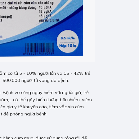
năm có từ 5 - 10% người lớn và 15 - 42% trẻ
- 500.000 người tử vong do bệnh.
 Bệnh vô cùng nguy hiểm với người già, trẻ
giảm,… có thể gây biến chứng bội nhiễm, viêm
ên gia y tế khuyến cáo, tiêm vắc xin cúm
ất để phòng ngừa bệnh.
ác bệnh cúm mùa, được sử dụng rộng rãi để