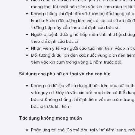
mang thai tốt nhất nên tiêm vắc xin cúm mùa trước 
Không chống chỉ định đối với toàn bộ đối tượng có b
Ivacflu-S cho đối tượng làm việc ở các cơ sở xã hội
trường hợp này cần theo chỉ định của bác sĩ.
Người bị bệnh đường hô hấp mãn tính như hội chứ
theo chỉ định của bác sĩ
Nhân viên y tế và người cao tuổi nên tiêm vắc xin 
Đối tượng đi du lịch đến các nước vùng dịch nên tiêm 
tiêm vắc xin cúm trong vòng 1 năm trước đó).
Sử dụng cho phụ nữ có thai và cho con bú:
Không có dữ liệu về sử dụng thuốc trên phụ nữ có thai
với nguy cơ. Đây là vắc xin bất hoạt nên có thể dùng
bác sĩ. Không chống chỉ định tiêm vắc xin cúm trong 
bác sĩ trước khi tiêm.
Tác dụng không mong muốn
Phản ứng tại chỗ: Có thể đau tại vị trí tiêm, sưng,