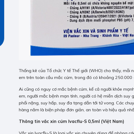
Thống kê của Tổ chức Y tế Thế giới (WHO) cho thấy, mỗi 
em trên toàn cầu mắc cúm, trong đó có khoảng 250.000 
Ai cũng có nguy cơ mắc bệnh cúm, kể cả người khỏe mạnh.
em, người mắc bệnh mạn tính, người có hệ miễn dịch suy 
phổi nặng, suy hấp, suy đa tạng dẫn tới tử vong. Các chuy
hàng năm là biện pháp đơn giản, an toàn và hiệu quả nh
Thông tin vắc xin cúm Ivacflu-S 0,5ml (Việt Nam)
Vắc xin Ivacflu-S là loại vắc xin chuyên dùng để phòng c