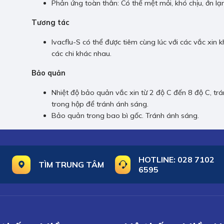
Phản ứng toàn thân: Có thể mệt mỏi, khó chịu, ớn lạ
Tương tác
Ivacflu-S có thể được tiêm cùng lúc với các vắc xin 
các chi khác nhau.
Bảo quản
Nhiệt độ bảo quản vắc xin từ 2 độ C đến 8 độ C, t
trong hộp để tránh ánh sáng.
Bảo quản trong bao bì gốc. Tránh ánh sáng.
HOTLINE:
028 7102
TÌM TRUNG TÂM
6595