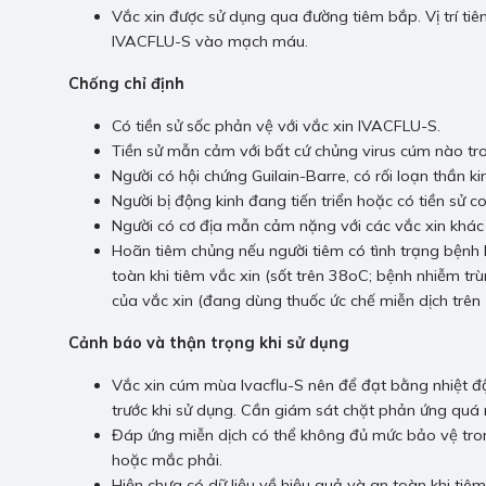
Vắc xin được sử dụng qua đường tiêm bắp. Vị trí ti
IVACFLU-S vào mạch máu.
Chống chỉ định
Có tiền sử sốc phản vệ với vắc xin IVACFLU-S.
Tiền sử mẫn cảm với bất cứ chủng virus cúm nào tr
Người có hội chứng Guilain-Barre, có rối loạn thần ki
Người bị động kinh đang tiến triển hoặc có tiền sử co
Người có cơ địa mẫn cảm nặng với các vắc xin khác (
Hoãn tiêm chủng nếu người tiêm có tình trạng bệnh
toàn khi tiêm vắc xin (sốt trên 38oC; bệnh nhiễm t
của vắc xin (đang dùng thuốc ức chế miễn dịch trên
Cảnh báo và thận trọng khi sử dụng
Vắc xin cúm mùa Ivacflu-S nên để đạt bằng nhiệt độ
trước khi sử dụng. Cần giám sát chặt phản ứng quá 
Đáp ứng miễn dịch có thể không đủ mức bảo vệ tro
hoặc mắc phải.
Hiện chưa có dữ liệu về hiệu quả và an toàn khi tiêm