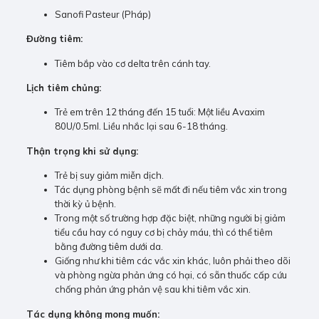
Sanofi Pasteur (Pháp)
Đường tiêm:
Tiêm bắp vào cơ delta trên cánh tay.
Lịch tiêm chủng:
Trẻ em trên 12 tháng đến 15 tuổi: Một liều Avaxim
80U/0.5ml. Liều nhắc lại sau 6-18 tháng.
Thận trọng khi sử dụng:
Trẻ bị suy giảm miễn dịch.
Tác dụng phòng bệnh sẽ mất đi nếu tiêm vắc xin trong
thời kỳ ủ bệnh.
Trong một số trường hợp đặc biệt, những người bị giảm
tiểu cầu hay có nguy cơ bị chảy máu, thì có thể tiêm
bằng đường tiêm dưới da.
Giống như khi tiêm các vắc xin khác, luôn phải theo dõi
và phòng ngừa phản ứng có hại, có sẵn thuốc cấp cứu
chống phản ứng phản vệ sau khi tiêm vắc xin.
Tác dụng không mong muốn: