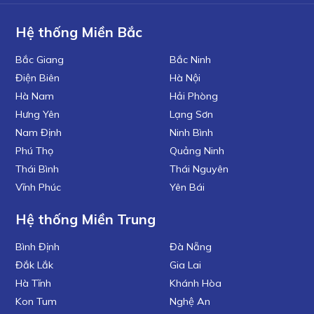
Hệ thống Miền Bắc
Bắc Giang
Bắc Ninh
Điện Biên
Hà Nội
Hà Nam
Hải Phòng
Hưng Yên
Lạng Sơn
Nam Định
Ninh Bình
Phú Thọ
Quảng Ninh
Thái Bình
Thái Nguyên
Vĩnh Phúc
Yên Bái
Hệ thống Miền Trung
Bình Định
Đà Nẵng
Đắk Lắk
Gia Lai
Hà Tĩnh
Khánh Hòa
Kon Tum
Nghệ An