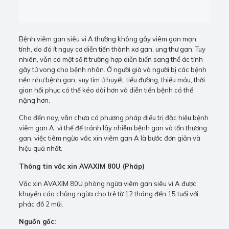
Bệnh viêm gan siêu vi A thường không gây viêm gan mạn
tính, do đó ít nguy cơ diễn tiến thành xơ gan, ung thư gan. Tuy
nhiên, vẫn có một số ít trường hợp diễn biến sang thể ác tính
gây tử vong cho bệnh nhân. Ở người già và người bị các bệnh
nền như bệnh gan, suy tim ứ huyết, tiểu đường, thiếu máu, thời
gian hồi phục có thể kéo dài hơn và diễn tiến bệnh có thể
nặng hơn.
Cho đến nay, vẫn chưa có phương pháp điều trị đặc hiệu bệnh
viêm gan A, vì thế để tránh lây nhiễm bệnh gan và tổn thương
gan, việc tiêm ngừa vắc xin viêm gan A là bước đơn giản và
hiệu quả nhất.
Thông tin vắc xin AVAXIM 80U (Pháp)
Vắc xin AVAXIM 80U phòng ngừa viêm gan siêu vi A được
khuyến cáo chủng ngừa cho trẻ từ 12 tháng đến 15 tuổi với
phác đồ 2 mũi.
Nguồn gốc: