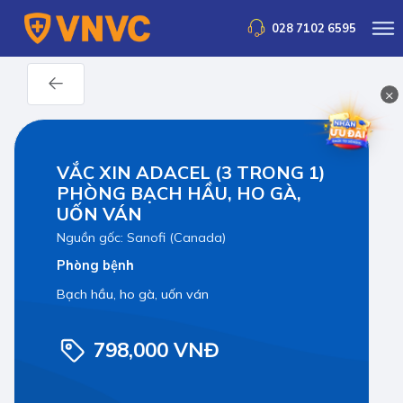
028 7102 6595
×
VẮC XIN ADACEL (3 TRONG 1)
PHÒNG BẠCH HẦU, HO GÀ,
UỐN VÁN
Nguồn gốc: Sanofi (Canada)
Phòng bệnh
Bạch hầu, ho gà, uốn ván
798,000 VNĐ