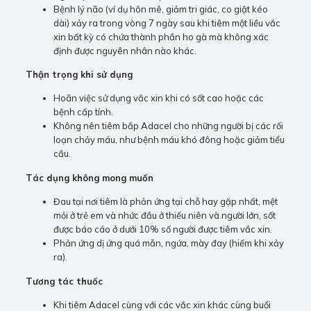
Bệnh lý não (ví dụ hôn mê, giảm tri giác, co giật kéo
dài) xảy ra trong vòng 7 ngày sau khi tiêm một liều vắc
xin bất kỳ có chứa thành phần ho gà mà không xác
định được nguyên nhân nào khác.
Thận trọng khi sử dụng
Hoãn việc sử dụng vắc xin khi có sốt cao hoặc các
bệnh cấp tính.
Không nên tiêm bắp Adacel cho những người bị các rối
loạn chảy máu, như bệnh máu khó đông hoặc giảm tiểu
cầu.
Tác dụng không mong muốn
Đau tại nơi tiêm là phản ứng tại chỗ hay gặp nhất, mệt
mỏi ở trẻ em và nhức đầu ở thiếu niên và người lớn, sốt
được báo cáo ở dưới 10% số người được tiêm vắc xin.
Phản ứng dị ứng quá mẫn, ngứa, mày đay (hiếm khi xảy
ra).
Tương tác thuốc
Khi tiêm Adacel cùng với các vắc xin khác cùng buổi