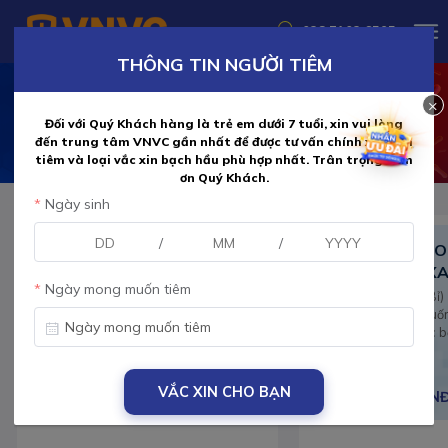
028 7102 6595
THÔNG TIN NGƯỜI TIÊM
×
Đối với Quý Khách hàng là trẻ em dưới 7 tuổi, xin vui lòng
đến trung tâm VNVC gần nhất để được tư vấn chính xác lịch
tiêm và loại vắc xin bạch hầu phù hợp nhất. Trân trọng cảm
ơn Quý Khách.
Ngày sinh
/
/
VẮC XIN 6 TRONG 1
VẮC XIN 6 TR
HEXAXIM (6IN1)
INFANRIX HEXA
Ngày mong muốn tiêm
Nguồn gốc: Sanofi (Pháp)
Nguồn gốc: GSK (Bỉ)
Ho gà, bạch hầu, uốn ván, viêm
Ho gà, bạch hầu, uốn 
gan B, bại liệt và các bệnh do Hib
viêm gan B và các b
1,048,000 VNĐ
1,015,000 VNĐ
VẮC XIN CHO BẠN
996,000 VNĐ
996,000 VN