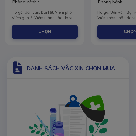
Phòng bệnh :
Phòng bệnh :
Ho gà, Uốn ván, Bại liệt, Viêm phổi,
Ho gà, Uốn ván, Bại li
Viêm gan B, Viêm màng não do vi
Viêm màng não do vi
khuẩn Haemophilus influenza týp B
Haemophilus influenza
(Hib), Bạch hầu
Viêm gan B, Bạch hầ
CHỌN
CHỌ
DANH SÁCH VẮC XIN CHỌN MUA