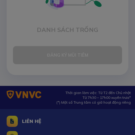
DANH SÁCH TRỐNG
ĐĂNG KÝ MŨI TIÊM
Thời gian làm việc: Từ T2 đến Chủ nhật
Từ 7h30 – 17h00 xuyên trưa*
(*) Một số Trung tâm có giờ hoạt động riêng
LIÊN HỆ