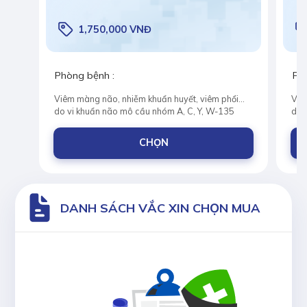
1,750,000 VNĐ
Phòng bệnh :
Ph
Viêm màng não, nhiễm khuẩn huyết, viêm phổi...
Viê
do vi khuẩn não mô cầu nhóm A, C, Y, W-135
do 
CHỌN
DANH SÁCH VẮC XIN CHỌN MUA