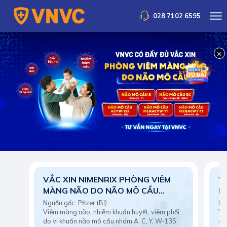
028 7102 6595
×
VẮC XIN NIMENRIX PHÒNG VIÊM
V
MÀNG NÃO DO NÃO MÔ CẦU
M
KHUẨN NHÓM A, C, Y, W-135
K
Nguồn gốc: Pfizer (Bỉ)
Viêm màng não, nhiễm khuẩn huyết, viêm phổi...
Vi
do vi khuẩn não mô cầu nhóm A, C, Y, W-135
do