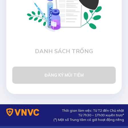
DANH SÁCH TRỐNG
ĐĂNG KÝ MŨI TIÊM
Thời gian làm việc: Từ T2 đến Chủ nhật
Từ 7h30 – 17h00 xuyên trưa*
(*) Một số Trung tâm có giờ hoạt động riêng